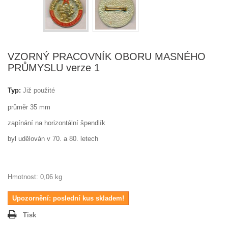
VZORNÝ PRACOVNÍK OBORU MASNÉHO
PRŮMYSLU verze 1
Typ:
Již použité
průměr 35 mm
zapínání na horizontální špendlík
byl udělován v 70. a 80. letech
Hmotnost: 0,06 kg
Upozornění: poslední kus skladem!
Tisk