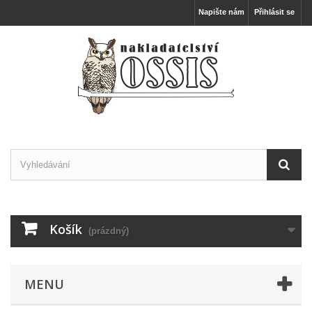
Napište nám
Přihlásit se
Košík
(prázdný)
MENU