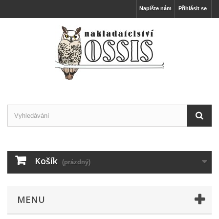
Napište nám
Přihlásit se
Košík
(prázdný)
MENU