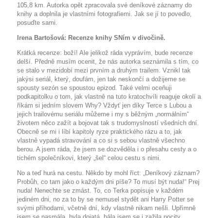
105,8 km. Autorka opět zpracovala své deníkové záznamy do
knihy a doplnila je vlastními fotografiemi. Jak se jí to povedlo,
posuďte sami.
Irena Bartošová:
Recenze knihy SNím v divočině.
Krátká recenze: boží! Ale jelikož ráda vyprávím, bude recenze
delší. Předně musím ocenit, že nás autorka seznámila s tím, co
se stalo v mezidobí mezi prvním a druhým trailem. Vznikl tak
jakýsi seriál, který, doufám, jen tak neskončí a dožijeme se
spousty sezón se spoustou epizod. Také velmi oceňuji
podkapitolku o tom, jak vlastně na tuto kratochvíli reaguje okolí a
říkám si jedním slovem Why? Vždyť jen díky Terce s Lubou a
jejich trailovému seriálu můžeme i my s běžným „normálním“
životem něco zažít a bojovat tak s trudomyslností všedních dní.
Obecně se mi i líbí kapitoly ryze praktického rázu a to, jak
vlastně vypadá stravování a co si s sebou vlastně všechno
berou. A jsem ráda, že jsem se dozvěděla i o přesahu cesty a o
tichém společníkovi, který „šel“ celou cestu s nimi.
No a teď hurá na cestu. Někdo by mohl říct: „Deníkový záznam?
Probůh, co tam jako o každým dni píše? To musí být nuda!“ Prej
nuda! Nenechte se zmást. To, co Terka popisuje v každém
jediném dni, no za to by se nemusel stydět ani Harry Potter se
svými příhodami, včetně dní, kdy vlastně nikam nešli. Upřímně
jsem se nasmála, byla dojatá, bála jsem se i zažila pocity