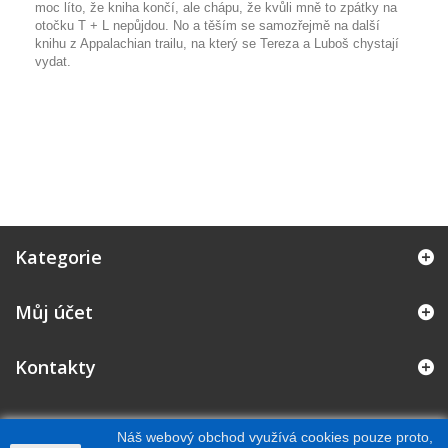
moc líto, že kniha končí, ale chápu, že kvůli mně to zpátky na
otočku T + L nepůjdou. No a těším se samozřejmě na další
knihu z Appalachian trailu, na který se Tereza a Luboš chystají
vydat.
Kategorie
Můj účet
Kontakty
Náš webový obchod využívá cookies pouze proto,